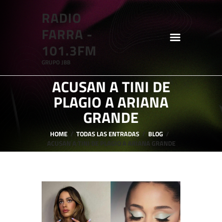
RADIO
RADIO FARRA - 101.3FM
FARRA -
GRUPO JBB
101.3FM
GRUPO JBB
HOME
ACUSAN A TINI DE
SHOWS
PLAGIO A ARIANA
BLOG
GRANDE
FEATURES
HOME
TODAS LAS ENTRADAS
BLOG
ACUSAN A TINI DE PLAGIO A ARIANA GRANDE
ABOUT