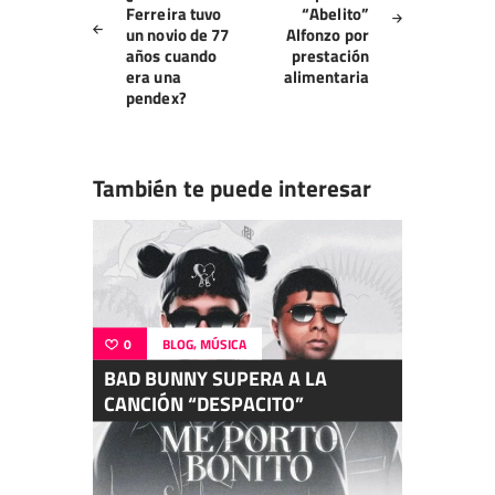
entradas
Ferreira tuvo
“Abelito”
un novio de 77
Alfonzo por
años cuando
prestación
era una
alimentaria
pendex?
También te puede interesar
,
0
BLOG
MÚSICA
BAD BUNNY SUPERA A LA
CANCIÓN “DESPACITO”