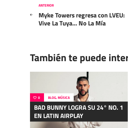
Navegación
ANTERIOR
Myke Towers regresa con LVEU:
de
Vive La Tuya… No La Mía
entradas
También te puede inte
,
0
BLOG
MÚSICA
BAD BUNNY LOGRA SU 24° NO. 1
EN LATIN AIRPLAY