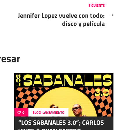
SIGUIENTE
Jennifer Lopez vuelve con todo:
disco y película
resar
,
0
BLOG
LANZAMIENTO
“LOS SABANALES 3.0”; CARLOS