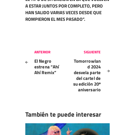
A ESTAR JUNTOS POR COMPLETO, PERO
HAN SALIDO VARIAS VECES DESDE QUE
ROMPIERON EL MES PASADO”.
Navegación
ANTERIOR
SIGUIENTE
de
El Negro
Tomorrowlan
entradas
estrena “Ahí
d 2024
Ahí Remix”
desvela parte
del cartel de
su edición 20º
aniversario
También te puede interesar