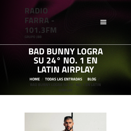
RADIO
RADIO FARRA - 101.3FM
FARRA -
GRUPO JBB
101.3FM
GRUPO JBB
HOME
BAD BUNNY LOGRA
SHOWS
SU 24° NO. 1 EN
BLOG
LATIN AIRPLAY
FEATURES
HOME
TODAS LAS ENTRADAS
BLOG
BAD BUNNY LOGRA SU 24° NO. 1 EN LATIN
ABOUT
AIRPLAY