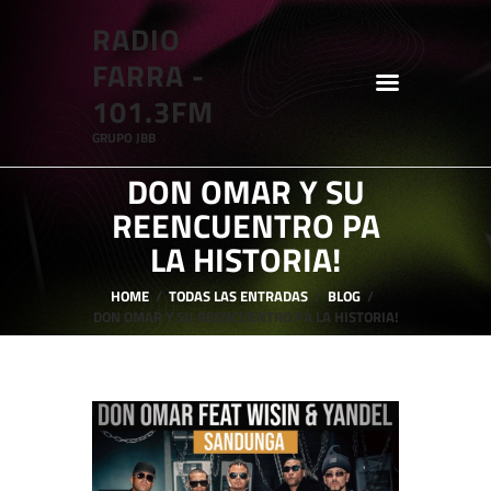
RADIO
RADIO FARRA - 101.3FM
FARRA -
GRUPO JBB
101.3FM
GRUPO JBB
HOME
DON OMAR Y SU
SHOWS
REENCUENTRO PA
BLOG
LA HISTORIA!
FEATURES
HOME
TODAS LAS ENTRADAS
BLOG
DON OMAR Y SU REENCUENTRO PA LA HISTORIA!
ABOUT