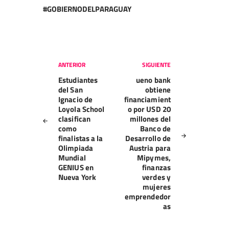
#GOBIERNODELPARAGUAY
Navegación
ANTERIOR
SIGUIENTE
de
Estudiantes
ueno bank
entradas
del San
obtiene
Ignacio de
financiamient
Loyola School
o por USD 20
clasifican
millones del
como
Banco de
finalistas a la
Desarrollo de
Olimpiada
Austria para
Mundial
Mipymes,
GENIUS en
finanzas
Nueva York
verdes y
mujeres
emprendedor
as