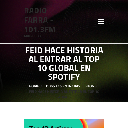
RADIO
RADIO FARRA - 101.3FM
FARRA -
GRUPO JBB
101.3FM
GRUPO JBB
HOME
FEID HACE HISTORIA
SHOWS
AL ENTRAR AL TOP
BLOG
10 GLOBAL EN
FEATURES
SPOTIFY
ABOUT
HOME
TODAS LAS ENTRADAS
BLOG
FEID HACE HISTORIA AL ENTRAR AL TOP 10
GLOBAL...