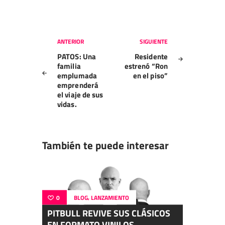
Navegación
ANTERIOR
SIGUIENTE
de
PATOS: Una
Residente
entradas
familia
estrenó “Ron
emplumada
en el piso”
emprenderá
el viaje de sus
vidas.
También te puede interesar
,
0
BLOG
LANZAMIENTO
PITBULL REVIVE SUS CLÁSICOS
EN FORMATO VINILOS