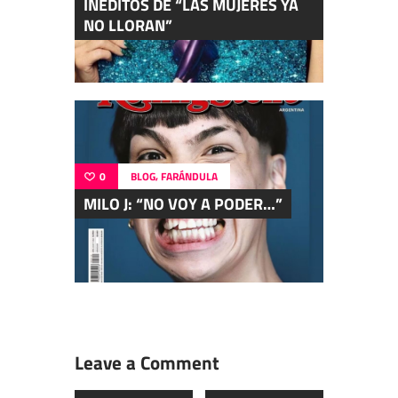
INÉDITOS DE “LAS MUJERES YA
NO LLORAN”
,
0
BLOG
FARÁNDULA
MILO J: “NO VOY A PODER…”
Leave a Comment