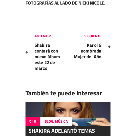
FOTOGRAFÍAS AL LADO DE NICKI NICOLE.
Navegación
ANTERIOR
SIGUIENTE
de
Shakira
Karol G
entradas
contará con
nombrada
nuevo álbum
Mujer del Año
este 22 de
marzo
También te puede interesar
,
0
BLOG
MÚSICA
SHAKIRA ADELANTÓ TEMAS