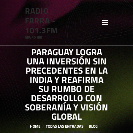
RADIO
RADIO FARRA - 101.3FM
FARRA -
GRUPO JBB
101.3FM
GRUPO JBB
HOME
PARAGUAY LOGRA
SHOWS
UNA INVERSIÓN SIN
BLOG
PRECEDENTES EN LA
FEATURES
INDIA Y REAFIRMA
SU RUMBO DE
ABOUT
DESARROLLO CON
SOBERANÍA Y VISIÓN
GLOBAL
HOME
TODAS LAS ENTRADAS
BLOG
PARAGUAY LOGRA UNA INVERSIÓN SIN