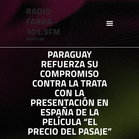
RADIO
RADIO FARRA - 101.3FM
FARRA -
GRUPO JBB
101.3FM
GRUPO JBB
HOME
PARAGUAY
SHOWS
REFUERZA SU
BLOG
COMPROMISO
FEATURES
CONTRA LA TRATA
CON LA
ABOUT
PRESENTACIÓN EN
ESPAÑA DE LA
PELÍCULA “EL
PRECIO DEL PASAJE”