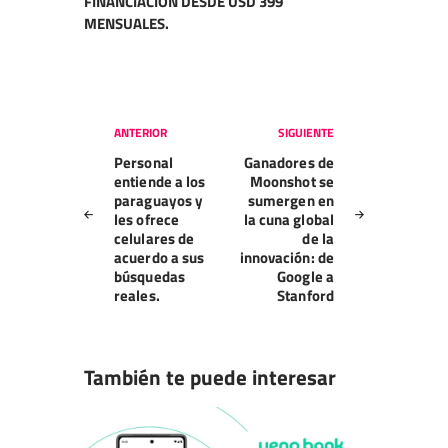
FINANCIACIÓN DESDE
USD 399
MENSUALES.
Navegación
ANTERIOR
SIGUIENTE
de
Personal
Ganadores de
entradas
entiende a los
Moonshot se
paraguayos y
sumergen en
les ofrece
la cuna global
celulares de
de la
acuerdo a sus
innovación: de
búsquedas
Google a
reales.
Stanford
También te puede interesar