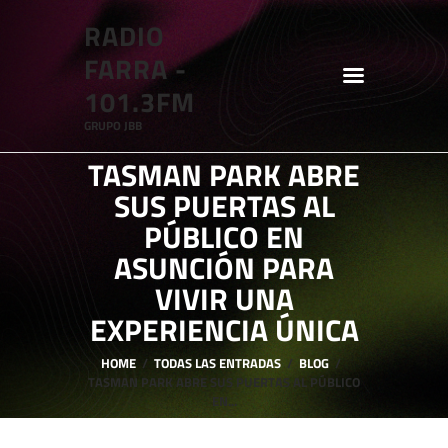
RADIO
RADIO FARRA - 101.3FM
FARRA -
GRUPO JBB
101.3FM
GRUPO JBB
HOME
TASMAN PARK ABRE
SHOWS
SUS PUERTAS AL
BLOG
PÚBLICO EN
FEATURES
ASUNCIÓN PARA
VIVIR UNA
ABOUT
EXPERIENCIA ÚNICA
HOME
TODAS LAS ENTRADAS
BLOG
TASMAN PARK ABRE SUS PUERTAS AL PÚBLICO
EN...