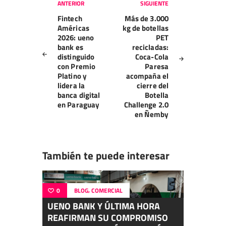
Navegación
ANTERIOR
SIGUIENTE
de
Fintech
Más de 3.000
entradas
Américas
kg de botellas
2026: ueno
PET
bank es
recicladas:
distinguido
Coca-Cola
con Premio
Paresa
Platino y
acompaña el
lidera la
cierre del
banca digital
Botella
en Paraguay
Challenge 2.0
en Ñemby
También te puede interesar
,
0
BLOG
COMERCIAL
UENO BANK Y ÚLTIMA HORA
REAFIRMAN SU COMPROMISO