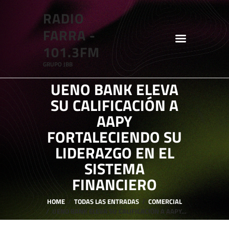
RADIO
RADIO FARRA - 101.3FM
FARRA -
GRUPO JBB
101.3FM
GRUPO JBB
HOME
UENO BANK ELEVA
SHOWS
SU CALIFICACIÓN A
BLOG
AAPY
FEATURES
FORTALECIENDO SU
LIDERAZGO EN EL
ABOUT
SISTEMA
FINANCIERO
HOME
TODAS LAS ENTRADAS
COMERCIAL
UENO BANK ELEVA SU CALIFICACIÓN A AAPY...