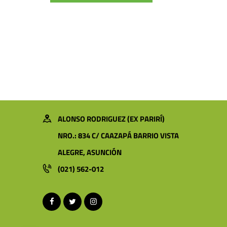
ALONSO RODRIGUEZ (EX PARIRÍ)
NRO.: 834 C/ CAAZAPÁ BARRIO VISTA
ALEGRE, ASUNCIÓN
(021) 562-012